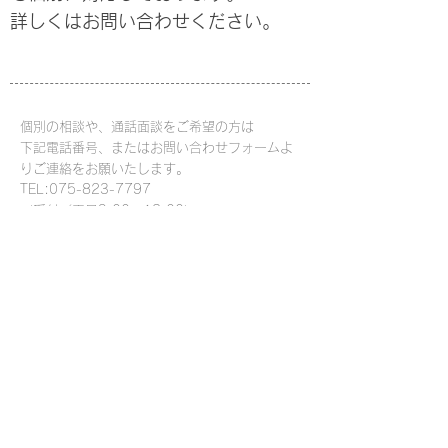
詳しくはお問い合わせください。
個別の相談や、通話面談をご希望の方は
下記電話番号、またはお問い合わせフォームよ
りご連絡をお願いたします。
TEL:
075-823-7797
（受付／平日9:00〜18:00）
京都りんくTOP
お問い合わせ
有料職業紹介事業許可証許可番号／26-ユ-300591
© 2021 KYO MIYAKO LINK CO.,LTD. All Rights
Reserved.
〒600-8387 京都府京都市下京区高辻大宮町123
モンテベルデ壬生2階
TEL:
075-823-7797